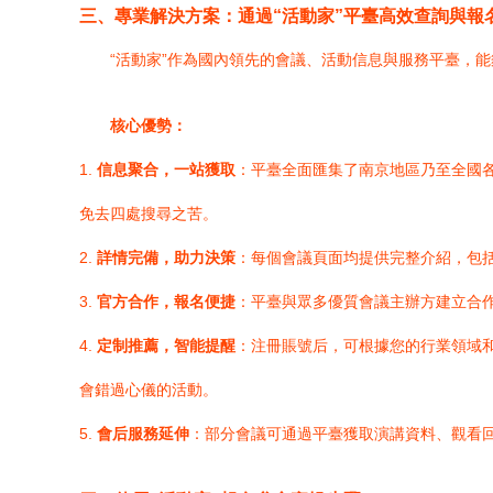
三、專業解決方案：通過“活動家”平臺高效查詢與報
“活動家”作為國內領先的會議、活動信息與服務平臺，
核心優勢：
1.
信息聚合，一站獲取
：平臺全面匯集了南京地區乃至全國各
免去四處搜尋之苦。
2.
詳情完備，助力決策
：每個會議頁面均提供完整介紹，包
3.
官方合作，報名便捷
：平臺與眾多優質會議主辦方建立合
4.
定制推薦，智能提醒
：注冊賬號后，可根據您的行業領域
會錯過心儀的活動。
5.
會后服務延伸
：部分會議可通過平臺獲取演講資料、觀看