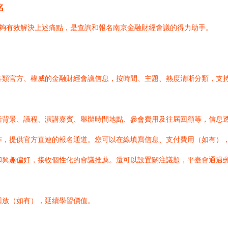
名
能夠有效解決上述痛點，是查詢和報名南京金融財經會議的得力助手。
類官方、權威的金融財經會議信息，按時間、主題、熱度清晰分類，支持關
括背景、議程、演講嘉賓、舉辦時間地點、參會費用及往屆回顧等，信息
作，提供官方直連的報名通道。您可以在線填寫信息、支付費用（如有）
和興趣偏好，接收個性化的會議推薦。還可以設置關注議題，平臺會通過
回放（如有），延續學習價值。