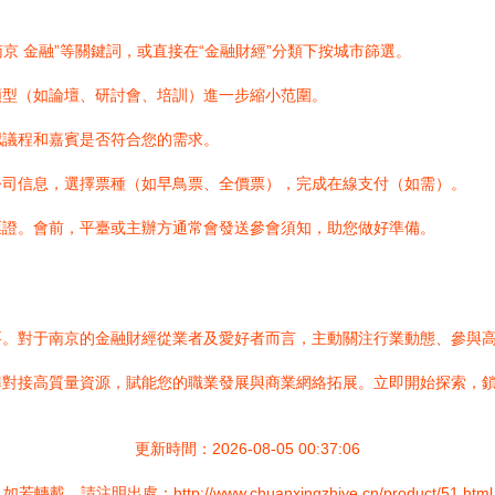
南京 金融”等關鍵詞，或直接在“金融財經”分類下按城市篩選。
類型（如論壇、研討會、培訓）進一步縮小范圍。
認議程和嘉賓是否符合您的需求。
/公司信息，選擇票種（如早鳥票、全價票），完成在線支付（如需）。
票證。會前，平臺或主辦方通常會發送參會須知，助您做好準備。
。對于南京的金融財經從業者及愛好者而言，主動關注行業動態、參與高
準對接高質量資源，賦能您的職業發展與商業網絡拓展。立即開始探索，
更新時間：2026-08-05 00:37:06
如若轉載，請注明出處：http://www.chuanxingzhiye.cn/product/51.html